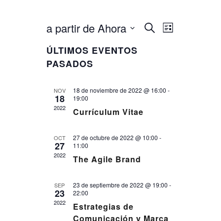
a partir de Ahora
B
N
N
L
u
i
a
s
S
A
s
c
ÚLTIMOS EVENTOS
e
t
v
a
l
V
a
r
PASADOS
e
e
E
c
g
c
18 de noviembre de 2022 @ 16:00
G
-
NOV
a
i
18
19:00
o
A
c
2022
Currículum Vitae
n
i
a
C
r
ó
27 de octubre de 2022 @ 10:00
I
-
OCT
f
27
11:00
n
e
Ó
2022
c
The Agile Brand
d
h
N
e
a
.
23 de septiembre de 2022 @ 19:00
D
-
SEP
v
23
22:00
i
E
2022
Estrategias de
s
B
Comunicación y Marca