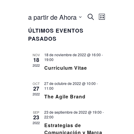
a partir de Ahora
B
N
N
L
u
i
a
s
S
A
s
c
ÚLTIMOS EVENTOS
e
t
v
a
l
V
a
r
PASADOS
e
e
E
c
g
c
18 de noviembre de 2022 @ 16:00
G
-
NOV
a
i
18
19:00
o
A
c
2022
Currículum Vitae
n
i
a
C
r
ó
27 de octubre de 2022 @ 10:00
I
-
OCT
f
27
11:00
n
e
Ó
2022
c
The Agile Brand
d
h
N
e
a
.
23 de septiembre de 2022 @ 19:00
D
-
SEP
v
23
22:00
i
E
2022
Estrategias de
s
B
Comunicación y Marca