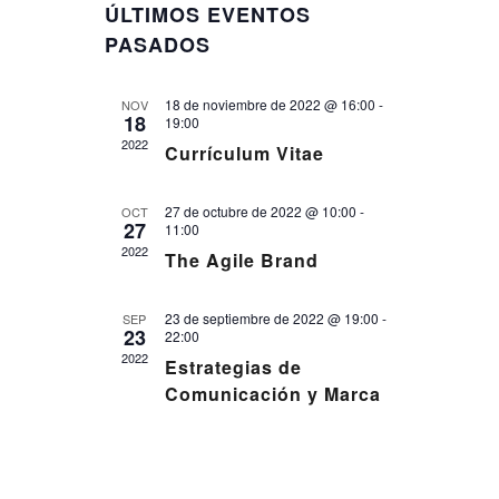
A
s
c
ÚLTIMOS EVENTOS
e
t
v
a
l
V
a
r
PASADOS
e
e
E
c
g
c
18 de noviembre de 2022 @ 16:00
G
-
NOV
a
i
18
19:00
o
A
c
2022
Currículum Vitae
n
i
a
C
r
ó
27 de octubre de 2022 @ 10:00
I
-
OCT
f
27
11:00
n
e
Ó
2022
c
The Agile Brand
d
h
N
e
a
.
23 de septiembre de 2022 @ 19:00
D
-
SEP
v
23
22:00
i
E
2022
Estrategias de
s
B
Comunicación y Marca
t
Ú
a
S
s