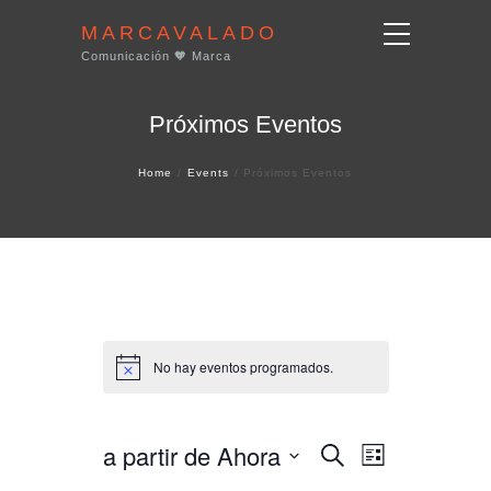
MARCAVALADO
Comunicación 🧡 Marca
Próximos Eventos
Home
Events
Próximos Eventos
No hay eventos programados.
a partir de Ahora
B
N
N
L
u
i
a
s
S