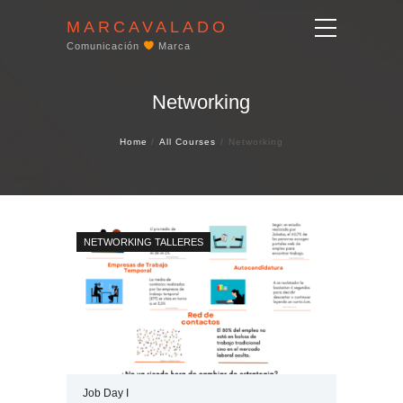
MARCAVALADO
Comunicación
Marca
Networking
Home
All Courses
Networking
NETWORKING
TALLERES
Job Day I