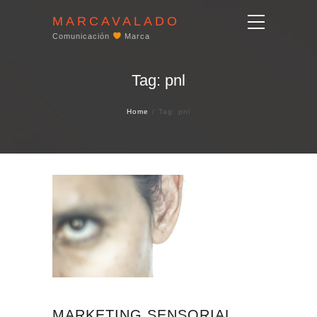
MARCAVALADO
Comunicación
Marca
Tag: pnl
Home
Tag: pnl
MARKETING SENSORIAL