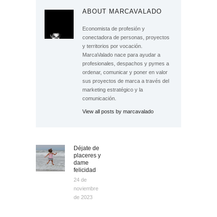
ABOUT MARCAVALADO
Economista de profesión y
conectadora de personas, proyectos
y territorios por vocación.
MarcaValado nace para ayudar a
profesionales, despachos y pymes a
ordenar, comunicar y poner en valor
sus proyectos de marca a través del
marketing estratégico y la
comunicación.
View all posts by
marcavalado
Déjate de
Previous
NAVEGACIÓN DE ENTRADAS
placeres y
post:
dame
felicidad
24 de
noviembre
de 2023