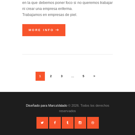
en la que debemos poner foco si no queremos trabajar
ni crear una empresa enferma.
Trabajamos en empresas de piel.
MORE INFO
NAVEGACIÓN DE ENTRADAS
PAGE
1
PAGE
2
PAGE
3
…
PAGE
5
>
Diseñado para MarcaValado
© 2026. Todos los derechos
reservados