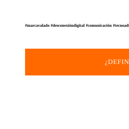
#marcavalado
#desconexióndigital
#comunicación
#tecnoad
¿DEFI