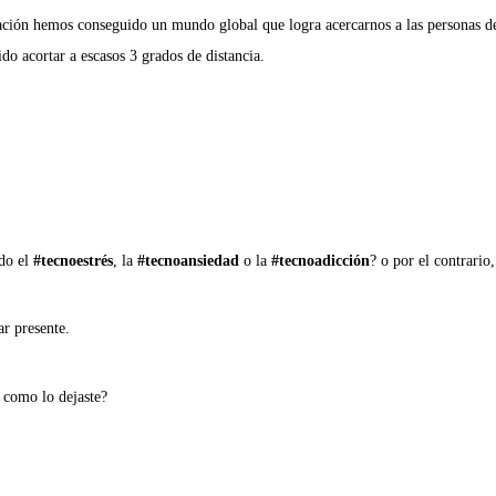
ización hemos conseguido un mundo global que logra acercarnos a las personas 
ido acortar a escasos 3 grados de distancia.
ndo el
#tecnoestrés
, la
#tecnoansiedad
o la
#tecnoadicción
? o por el contrario
ar presente.
y como lo dejaste?