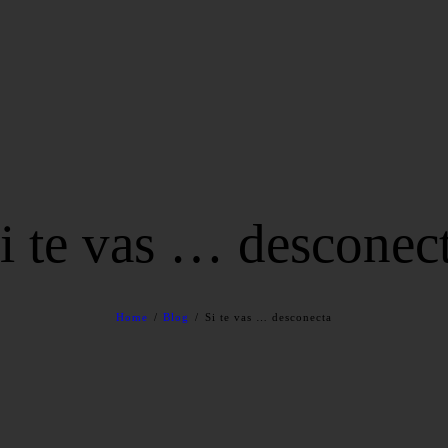
i te vas … desconec
Home
Blog
Si te vas … desconecta