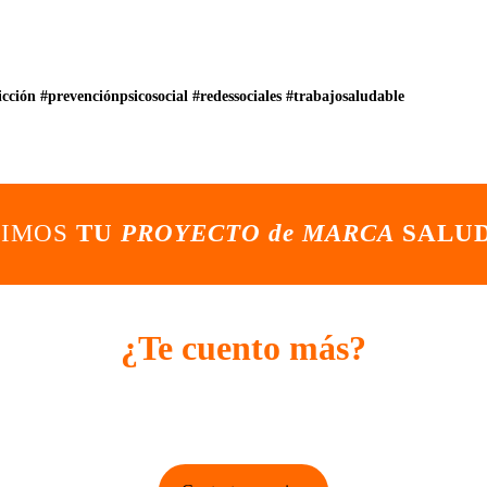
icción
#prevenciónpsicosocial
#redessociales
#trabajosaludable
NIMOS
TU
PROYECTO de MARCA
SALUD
¿Te cuento más?